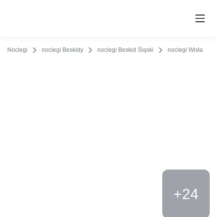
O obiekcie
Cennik
Udogodnienia
Opinie
Lokalizacja
K
Noclegi
noclegi Beskidy
noclegi Beskid Śląski
noclegi Wisła
+24