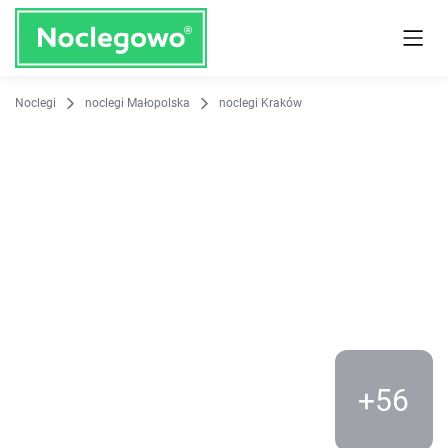
O obiekcie
Cennik
Udogodnienia
Opinie
Lokalizacja
K
Noclegi
noclegi Małopolska
noclegi Kraków
+56