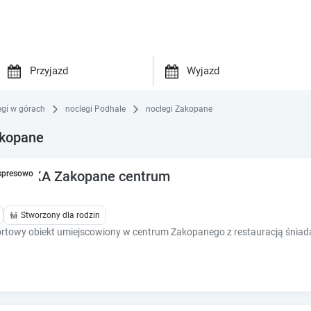
P
P
r
r
egi w górach
noclegi Podhale
noclegi Zakopane
e
e
akopane
s
s
s
s
t
t
ŁAZÓWKA Zakopane centrum
spresowo
h
h
e
e
d
d
Stworzony dla rodzin
o
o
rtowy obiekt umiejscowiony w centrum Zakopanego z restauracją śniad
w
w
n
n
a
a
r
r
r
r