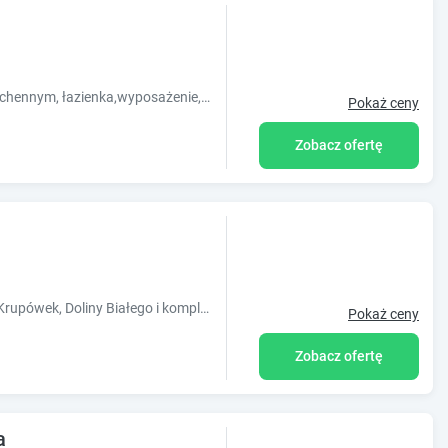
metrów od Krupówek
dzin z dziećmi
Apartamenty w centrum Zakopanego,30 m od Krupówek.Dwie sypialnie,salon z an. kuchennym, łazienka,wyposażenie, balkon, taras, parking-rezerwacja.
Pokaż ceny
Zobacz ofertę
kcie
e
Apartamenty w atrakcyjnej lokalizacji - spokojna okolica, zaledwie 10 minut pieszo od Krupówek, Doliny Białego i kompleksu skoczni narciarskich.
Pokaż ceny
Zobacz ofertę
a