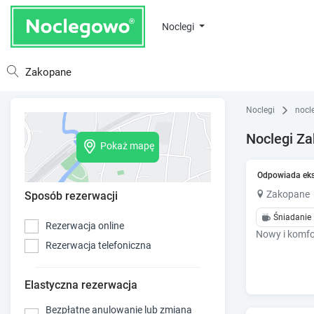
Noclegi
Noclegi
nocl
Noclegi Z
Pokaż mapę
Willa P
Odpowiada ek
Zakopane
Sposób rezerwacji
Śniadanie
Rezerwacja online
Nowy i komfo
Rezerwacja telefoniczna
Elastyczna rezerwacja
Bezpłatne anulowanie lub zmiana