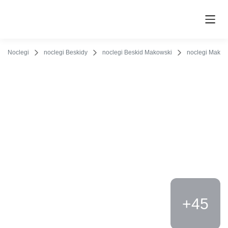
O obiekcie
Cennik
Udogodnienia
Opinie
Lokalizacja
K
Noclegi
noclegi Beskidy
noclegi Beskid Makowski
noclegi Maków 
+45