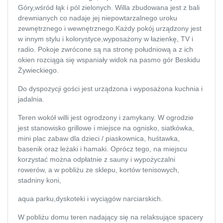
Góry,wśród łąk i pól zielonych. Willa zbudowana jest z bali
drewnianych co nadaje jej niepowtarzalnego uroku
zewnętrznego i wewnętrznego.Każdy pokój urządzony jest
w innym stylu i kolorystyce,wyposażony w łazienkę, TV i
radio. Pokoje zwrócone są na stronę południową a z ich
okien rozciąga się wspaniały widok na pasmo gór Beskidu
Żywieckiego.
Do dyspozycji gości jest urządzona i wyposażona kuchnia i
jadalnia.
Teren wokół willi jest ogrodzony i zamykany. W ogrodzie jest
stanowisko grillowe i miejsce na ognisko, siatkówka, mini
plac zabaw dla dzieci / piaskownica, huśtawka, basenik oraz
leżaki i hamaki. Oprócz tego, na miejscu korzystać można
odpłatnie z sauny i wypożyczalni rowerów, a w pobliżu ze
sklepu, kortów tenisowych, stadniny koni,
aqua parku,dyskoteki i wyciągów narciarskich.
W pobliżu domu teren nadający się na relaksujące spacery
oraz profesjonalne szlaki turystyki pieszej i rowerowej.