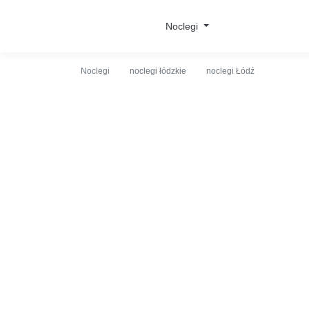
O obiekcie
Cennik
Udogodnienia
Opinie
Lo
Noclegi
Noclegi
noclegi łódzkie
noclegi Łódź