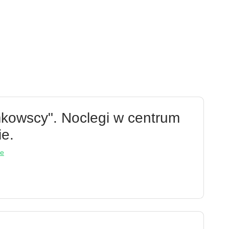
mkowscy". Noclegi w centrum
ie.
ie