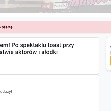
o ofertę
m! Po spektaklu toast przy
twie aktorów i słodki
zedaży!