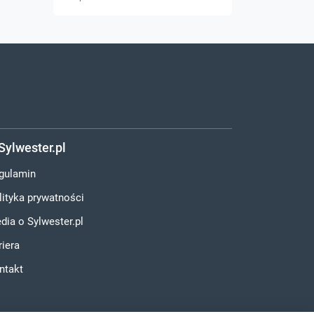
Rembów
Sylwester.pl
gulamin
lityka prywatności
dia o Sylwester.pl
riera
ntakt