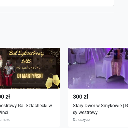
0 zł
300 zł
westrowy Bal Szlachecki w
Stary Dwór w Smykowie | B
inci
sylwestrowy
amcze
Daleszyce