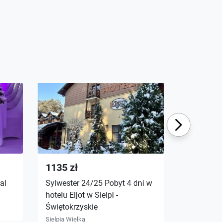
Next
1135 zł
350 zł
al
Sylwester 24/25 Pobyt 4 dni w
Sylwester
hotelu Eljot w Sielpi -
Świętokrz
Świętokrzyskie
Sylwestro
Wyżywieni
Sielpia Wielka