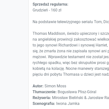
Sprzedaż regularna:
Grudzień - 160 zł
Na podstawie telewizyjnego serialu Tom, Dick
Thomas Maddison, świeżo upieczony i szczę
na angielskiej prowincji zakosztować wielko
to jego synowi Richardowi i synowej Harriet
się, że zmarła żona nie zapisała synowi ani
mężowi. Wprawdzie testament nie został jes
rychłego spadku, więc bez skrupułów prosi 
kobietą na kolację. Nocne manewry starszego
pięciu dni pobytu Thomasa u dzieci jest nad
Autor:
Simon Moss
Tłumaczenie:
Bogusława Plisz-Góral
Reżyseria:
Mirosław Bieliński & Jarosław R
Scenografia:
Iwona Jamka