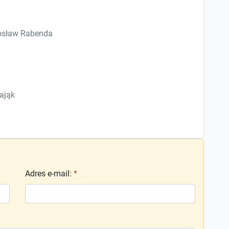
rosław Rabenda
ająk
Adres e-mail
:
*