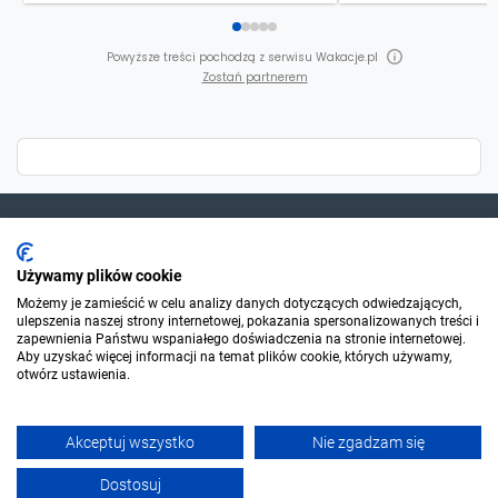
Powyższe treści pochodzą z serwisu Wakacje.pl
Zostań partnerem
Dla szukających
Używamy plików cookie
Możemy je zamieścić w celu analizy danych dotyczących odwiedzających,
ulepszenia naszej strony internetowej, pokazania spersonalizowanych treści i
Dla organizatorów
zapewnienia Państwu wspaniałego doświadczenia na stronie internetowej.
Aby uzyskać więcej informacji na temat plików cookie, których używamy,
otwórz ustawienia.
O Sylwester.pl
Akceptuj wszystko
Nie zgadzam się
© 2006-2026 Sylwester.pl
Dostosuj
Filtruj