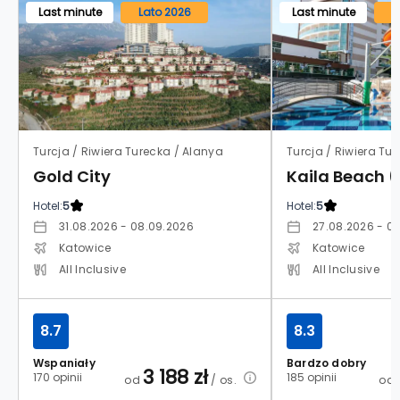
Last minute
Lato 2026
Last minute
L
Turcja / Riwiera Turecka / Alanya
Turcja / Riwiera Tu
Gold City
Kaila Beach 
Hotel:
5
Hotel:
5
31.08.2026 - 08.09.2026
27.08.2026 - 0
Katowice
Katowice
All Inclusive
All Inclusive
8.7
8.3
Wspaniały
Bardzo dobry
3 188
zł
170 opinii
185 opinii
od
/ os.
od