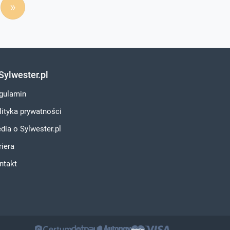
»
Sylwester.pl
gulamin
lityka prywatności
dia o Sylwester.pl
riera
ntakt