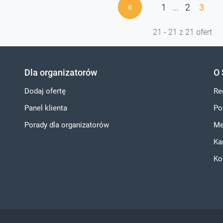
«
1
...
2
3
21 - 21 z 21 ofert
Dla organizatorów
O 
Dodaj ofertę
Re
Panel klienta
Po
Porady dla organizatorów
Me
Ka
Ko