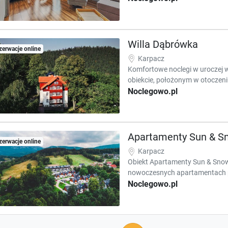
Willa Dąbrówka
zerwacje online
Karpacz
Komfortowe noclegi w uroczej w
obiekcie, położonym w otoczeni
Noclegowo.pl
Apartamenty Sun & S
zerwacje online
Karpacz
Obiekt Apartamenty Sun & Sno
nowoczesnych apartamentach po
Noclegowo.pl