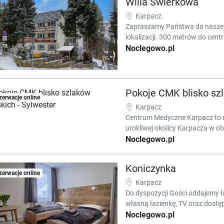
Willa Świerkowa
Karpacz
Zapraszamy Państwa do naszej W
lokalizacji. 300 metrów do cent
Noclegowo.pl
Pokoje CMK blisko sz
zerwacje online
Karpacz
Centrum Medyczne Karpacz to n
urokliwej okolicy Karpacza w oto
Noclegowo.pl
Koniczynka
zerwacje online
Karpacz
Do dyspozycji Gości oddajemy ł
własną łazienkę, TV oraz dostęp
Noclegowo.pl