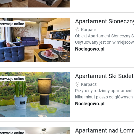
Apartament Słoneczny
zerwacje online
Karpacz
Obiekt Apartament Słoneczny St
Usytuowany jest on w miejscow
Noclegowo.pl
Apartament Ski Sudet
zerwacje online
Karpacz
Przytulny rodzinny apartament
kilku minut pieszo od głównych
Noclegowo.pl
Apartament nad Łomn
zerwacje online