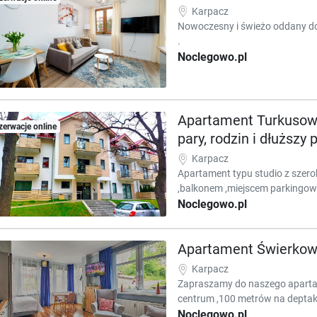
Karpacz
Nowoczesny i świeżo oddany do
.
Noclegowo.pl
Apartament Turkusowy
zerwacje online
pary, rodzin i dłuższy 
Karpacz
Apartament typu studio z szer
,balkonem ,miejscem parkingow
Noclegowo.pl
Apartament Świerkow
Karpacz
Zapraszamy do naszego aparta
centrum ,100 metrów na deptak
Noclegowo.pl